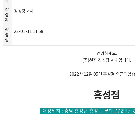
목
작
경성양꼬치
성
자
작
23-01-11 11:58
성
일
안녕하세요.
(주)천지 경성양꼬치 입니다.
2022 년12월 05일 홍성점 오픈되었
홍성점
매장위치 : 충남 홍성군 홍성읍 문화로72번길 8