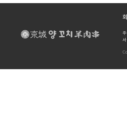
주
서
Co