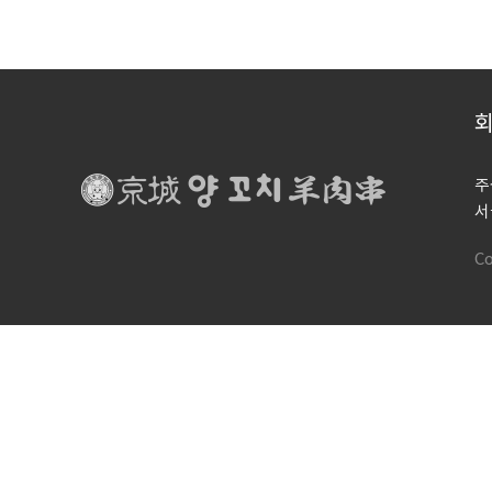
주
서
Co