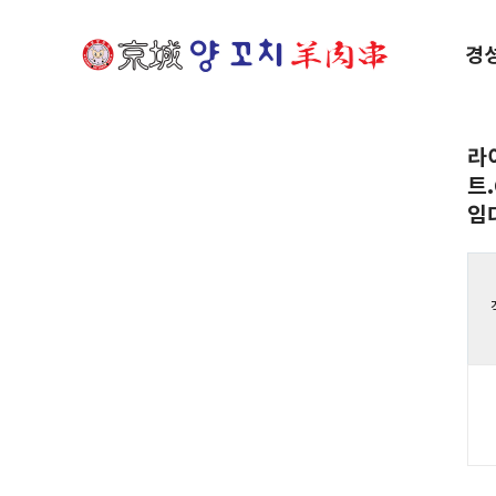
경
라
트
임